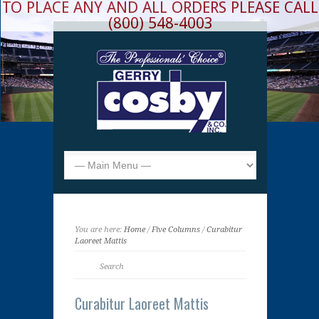
TO PLACE ANY AND ALL ORDERS PLEASE CALL
(800) 548-4003
You are here:
Home
/
Five Columns
/
Curabitur
Laoreet Mattis
Curabitur Laoreet Mattis